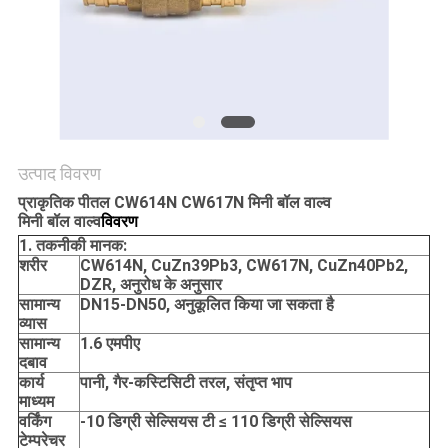
साइटमैप
PRIVACY
POLICY
उत्पाद विवरण
प्राकृतिक पीतल CW614N CW617N मिनी बॉल वाल्व
मिनी बॉल वाल्व
विवरण
1. तकनीकी मानक:
शरीर
CW614N, CuZn39Pb3, CW617N, CuZn40Pb2,
DZR, अनुरोध के अनुसार
सामान्य
DN15-DN50, अनुकूलित किया जा सकता है
व्यास
सामान्य
1.6 एमपीए
दबाव
कार्य
पानी, गैर-कस्टिसिटी तरल, संतृप्त भाप
माध्यम
वर्किंग
-10 डिग्री सेल्सियस टी ≤ 110 डिग्री सेल्सियस
टेम्परेचर