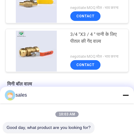
negotiate MOQ:मोल - भाव करना
CONTACT
3/4 "X3 / 4 '' पानी के लिए
पीतल की गेंद वाल्व
negotiate MOQ:मोल - भाव करना
CONTACT
मिनी बॉल वाल्व
sales
जाली पुश फ़िट 1/2 "X1 / 2 '' कॉपर पाइप बॉल वाल्व;
हाई स्ट्रेंथ वॉश बेसिन 600PSI 3/4''X3/4'' मिनी बॉल वाल्व
10:03 AM
मध्यम दबाव CZ121 C37710 1 "X1" कॉपर बॉल फ्लोट वाल्व
Good day, what product are you looking for?