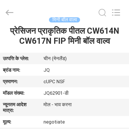
Taizhou
JinQuan
Copper
Co.,
Ltd..
मिनी बॉल वाल्व
All
Rights
Reserved.
प्रेसिजन प्राकृतिक पीतल CW614N
घर
CW617N FIP मिनी बॉल वाल्व
उत्पादों
उत्पत्ति के प्लेस:
चीन (मेनलैंड)
हमारे
ब्रांड नाम:
JQ
बारे
प्रमाणन:
cUPC NSF
में
मॉडल संख्या:
JQ62901-डी
न्यूनतम आदेश
मोल - भाव करना
कारखाना
मात्रा:
भ्रमण
मूल्य:
negotiate