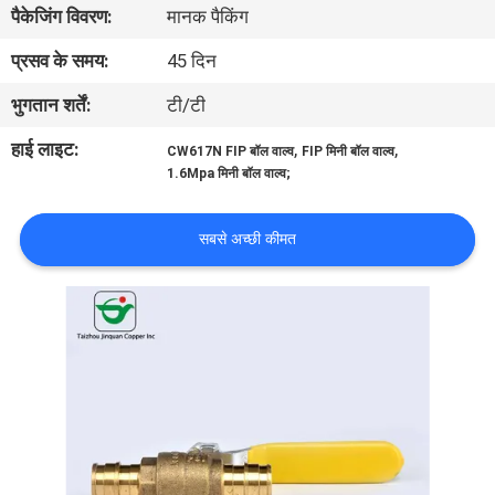
पैकेजिंग विवरण:
मानक पैकिंग
गुणवत्ता
नियंत्रण
प्रसव के समय:
45 दिन
भुगतान शर्तें:
टी/टी
संपर्क
हाई लाइट:
,
,
CW617N FIP बॉल वाल्व
FIP मिनी बॉल वाल्व
करें
1.6Mpa मिनी बॉल वाल्व;
समाचार
सबसे अच्छी कीमत
एक
उद्धरण
की
विनती
करे