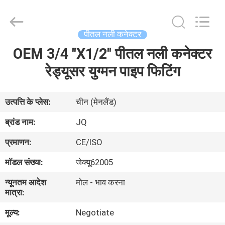
Taizhou
JinQuan
Copper
Co.,
Ltd..
पीतल नली कनेक्टर
All
Rights
Reserved.
OEM 3/4 ''X1/2'' पीतल नली कनेक्टर
घर
रेड्यूसर युग्मन पाइप फिटिंग
उत्पादों
उत्पत्ति के प्लेस:
चीन (मेनलैंड)
हमारे
ब्रांड नाम:
JQ
बारे
प्रमाणन:
CE/ISO
में
मॉडल संख्या:
जेक्यू62005
न्यूनतम आदेश
मोल - भाव करना
कारखाना
मात्रा:
भ्रमण
मूल्य:
Negotiate