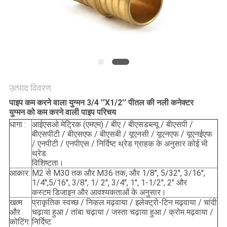
साइटमैप
PRIVACY
POLICY
उत्पाद विवरण
पाइप कम करने वाला युग्मन 3/4 ''X1/2'' पीतल की नली कनेक्टर
युग्मन को कम करने वाली पाइप परिचय
धागा :
आईएसओ मेट्रिक (एमएम) / बीए / बीएसडब्ल्यू / बीएसपी /
बीएसपीटी / बीएसएफ / बीएसबी / यूएनसी / यूएनएफ / यूएनईएफ
/ एनपीटी / एनपीएस / निर्दिष्ट थ्रेड ग्राहक के अनुसार कोई भी
थ्रेड
विशिष्टता।
आकार:
M2 से M30 तक और M36 तक, और 1/8'', 5/32'', 3/16'',
1/4'',5/16'', 3/8'', 1/ 2'', 3/4'', 1'', 1-1/2", 2" और
कस्टम डिजाइन और आवश्यकताओं के अनुसार।
खत्म
प्राकृतिक स्वच्छ / निकल मढ़वाया / इलेक्ट्रो-टिन मढ़वाया / चांदी
और
चढ़ाया हुआ / तांबा चढ़ाया / जस्ता चढ़ाया हुआ / क्रोम मढ़वाया /
कोटिंग:
निर्दिष्ट