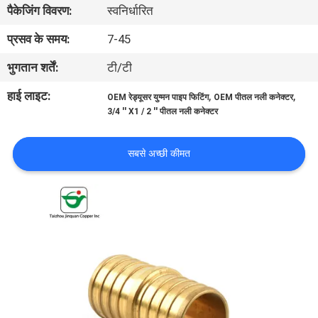
पैकेजिंग विवरण:
स्वनिर्धारित
गुणवत्ता
नियंत्रण
प्रसव के समय:
7-45
भुगतान शर्तें:
टी/टी
संपर्क
हाई लाइट:
,
,
OEM रेड्यूसर युग्मन पाइप फिटिंग
OEM पीतल नली कनेक्टर
करें
3/4 '' X1 / 2 '' पीतल नली कनेक्टर
समाचार
सबसे अच्छी कीमत
एक
उद्धरण
की
विनती
करे