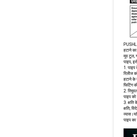
PUSHLOC
हटाने क
मूव टूल, 
पाइप, इस
1. पाइप
रिलीज कॉ
हटाने के
फिटिंग क
2. रिमूव
पाइप को 
3. क्षति
क्षति, वि
व्यास।यद
पाइप का