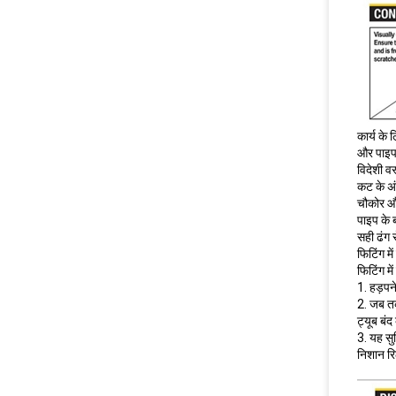
कार्य के
और पाइप स
विदेशी वस
कट के अं
चौकोर और
पाइप के 
सही ढंग 
फिटिंग म
फिटिंग म
1. हड़पन
2. जब तक
ट्यूब बं
3. यह सु
निशान रि