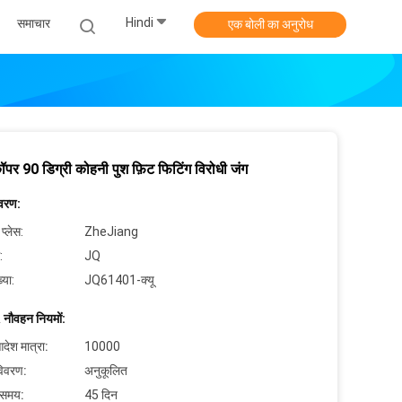
Hindi
समाचार
एक बोली का अनुरोध
कॉपर 90 डिग्री कोहनी पुश फ़िट फिटिंग विरोधी जंग
िवरण:
 प्लेस:
ZheJiang
:
JQ
्या:
JQ61401-क्यू
 नौवहन नियमों:
देश मात्रा:
10000
विवरण:
अनुकूलित
 समय:
45 दिन