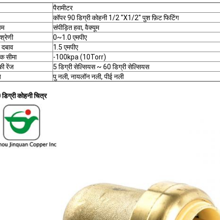
पैरामीटर
कॉपर 90 डिग्री कोहनी 1/2 ''X1/2'' पुश फ़िट फिटिंग
यम
संपीड़ित हवा, वैक्यूम
श्रेणी
0~1.0 एमपीए
ा दबाव
1.5 एमपीए
मक सीमा
-100kpa (10Torr)
ी रेंज
5 डिग्री सेल्सियस ~ 60 डिग्री सेल्सियस
ब
पु नली, नायलॉन नली, पीई नली
डिग्री कोहनी चित्र