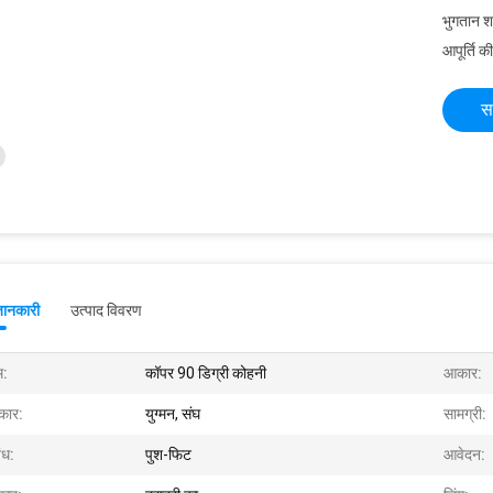
भुगतान शर्त
आपूर्ति की
स
जानकारी
उत्पाद विवरण
म:
कॉपर 90 डिग्री कोहनी
आकार:
रकार:
युग्मन, संघ
सामग्री:
ंध:
पुश-फिट
आवेदन: