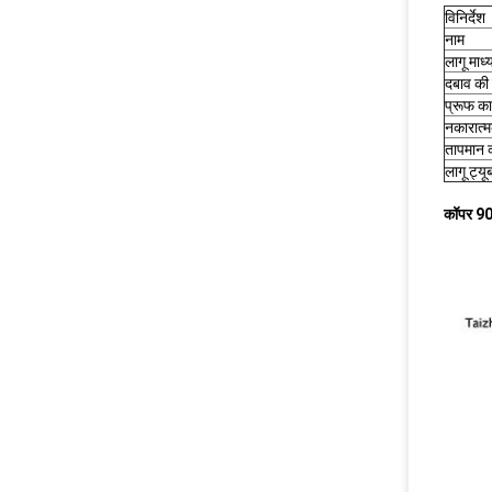
विनिर्देश
नाम
लागू माध्
दबाव की 
प्रूफ क
नकारात्
तापमान क
लागू ट्यू
कॉपर 90 