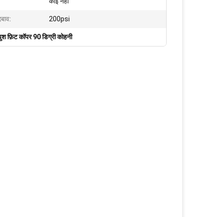
कोई नहीं
दबाव:
200psi
पुश फ़िट कॉपर 90 डिग्री कोहनी